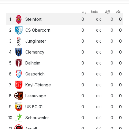
mj
buts
diff
pts
1
Steinfort
0
0
0
0:0
2
CS Obercorn
0
0
0
0:0
3
Junglinster
0
0
0
0:0
4
Clemency
0
0
0
0:0
5
Dalheim
0
0
0
0:0
6
Gasperich
0
0
0
0:0
7
Kayl-Tétange
0
0
0
0:0
8
Lasauvage
0
0
0
0:0
9
US BC 01
0
0
0
0:0
10
Schouweiler
0
0
0
0:0
11
Aspelt
0
0
0
0:0