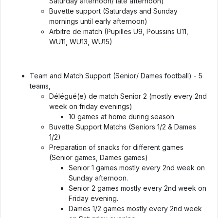
Saturday afternoon/ late afternoon)
Buvette support (Saturdays and Sunday
mornings until early afternoon)
Arbitre de match (Pupilles U9, Poussins U11,
WU11, WU13, WU15)
Team and Match Support (Senior/ Dames football) - 5
teams,
Délégué(e) de match Senior 2 (mostly every 2nd
week on friday evenings)
10 games at home during season
Buvette Support Matchs (Seniors 1/2 & Dames
1/2)
Preparation of snacks for different games
(Senior games, Dames games)
Senior 1 games mostly every 2nd week on
Sunday afternoon.
Senior 2 games mostly every 2nd week on
Friday evening.
Dames 1/2 games mostly every 2nd week