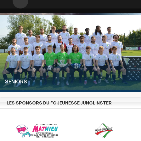
BIENVENUE SUR LE SITE OFFICIEL DU FC
JEUNESSE JUNGLINSTER!
SENIORS
LES SPONSORS DU FC JEUNESSE JUNGLINSTER