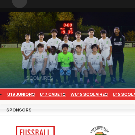
U19 JUNIORS
U17 CADETS
WU15 SCOLAIRES
U15 SCOL
SPONSORS